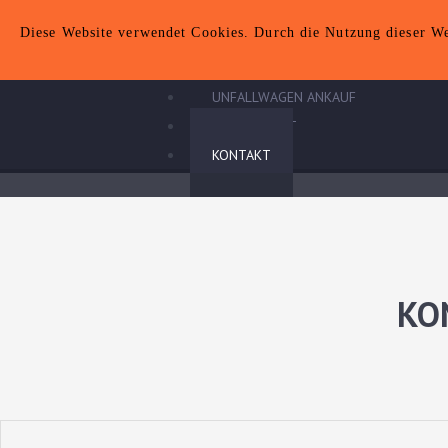
AUTOANKAUF
Toggle
Diese Website verwendet Cookies. Durch die Nutzung dieser Web
AUTOANKAUF
navigation
WARSTEIN
GEBRAUCHTWAGEN ANKAUF
UNFALLWAGEN ANKAUF
AUTOEXPORT
KONTAKT
KO